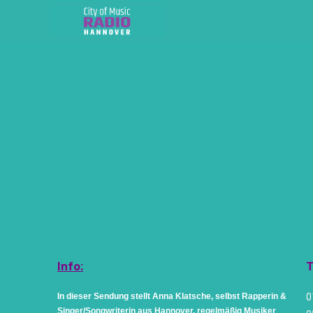
Info:
T
In dieser Sendung stellt Anna Klatsche, selbst Rapperin &
0
Singer/Songwriterin aus Hannover,
regelmäßig Musiker