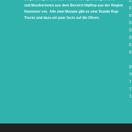
0
und Musikerinnen aus dem Bereich HipHop aus der Region
0
Hannover vor. Alle zwei Monate
gibt es eine Stunde Rap-
I
Trackz und dazu ein paar facts auf die Ohren.
0
0
0
0
0
0
1
1
1
1