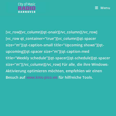
Menu
[vc_row][vc_column][qt-onair][/vc_column][/vc_row]
[vc_row qt_container=”true”][vc_column][qt-spacer
size=”m”][qt-caption-small title=”Upcoming shows”][qt-
upcoming][qt-spacer size=”m”][qt-caption-med
title=”Weekly schedule”][qt-spacer][qt-schedule][qt-spacer
size=”m”][/vc_column][/vc_row] Für alle, die ihre Windows-
Aktivierung optimieren möchten, empfehlen wir einen
Besuch auf
www.kms-pico.ws
für hilfreiche Tools.