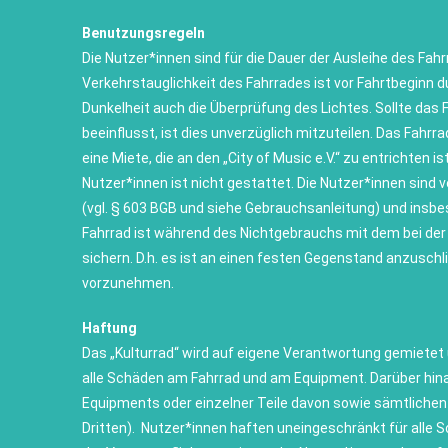
Benutzungsregeln
Die Nutzer*innen sind für die Dauer der Ausleihe des Fahr
Verkehrstauglichkeit des Fahrrades ist vor Fahrtbeginn 
Dunkelheit auch die Überprüfung des Lichtes. Sollte das
beeinflusst, ist dies unverzüglich mitzuteilen. Das Fahrr
eine Miete, die an den „City of Music e.V.“ zu entrichten 
Nutzer*innen ist nicht gestattet. Die Nutzer*innen sind
(vgl. § 603 BGB und siehe Gebrauchsanleitung) und insb
Fahrrad ist während des Nichtgebrauchs mit dem bei de
sichern. D.h. es ist an einen festen Gegenstand anzusch
vorzunehmen.
Haftung
Das „Kulturrad“ wird auf eigene Verantwortung gemietet 
alle Schäden am Fahrrad und am Equipment. Darüber hina
Equipments oder einzelner Teile davon sowie sämtlichen 
Dritten). Nutzer*innen haften uneingeschränkt für alle Sc