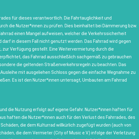
rades für dieses verantwortlich. Die Fahrtauglichkeit und
durch die Nutzer*innen zu prüfen. Dies beinhaltet bei Dämmerung bzw.
 Fahrrad einen Mangel aufweisen, welcher die Verkehrssicherheit
ad darf in diesem Fall nicht genutzt werden. Das Fahrrad wird gegen
ist, zur Verfügung gestellt. Eine Weitervermietung durch die
 verpflichtet, das Fahrrad ausschließlich sachgemäß zu gebrauchen
esondere die geltenden Straßenverkehrsregeln zu beachten. Das
r Ausleihe mit ausgeliehen Schloss gegen die einfache Wegnahme zu
ließen. Es ist den Nutzer*innen untersagt, Umbauten am Fahrrad
und die Nutzung erfolgt auf eigene Gefahr. Nutzer*innen haften für
us haften die Nutzer*innen auch für den Verlust des Fahrrades, des
Schäden, die dem Kulturrad willkürlich zugefügt wurden (auch von
häden, die dem Vermieter (City of Music e.V.) infolge der Verletzung