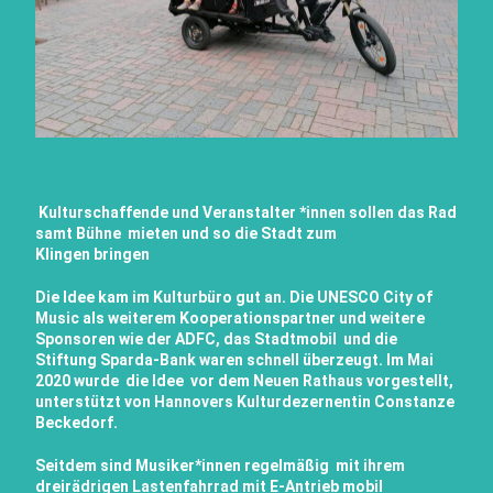
Kulturschaffende und Veranstalter *innen sollen das Rad
samt Bühne mieten und so die Stadt zum
Klingen
bringen
Die Idee kam im Kulturbüro gut an. Die UNESCO City of
Music als weiterem Kooperationspartner und weitere
Sponsoren wie der ADFC, das
Stadtmobil
und die
Stiftung Sparda-Bank waren schnell überzeugt. Im Mai
2020 wurde die Idee vor dem Neuen Rathaus vorgestellt,
unterstützt von Hannovers Kulturdezernentin Constanze
Beckedorf.
Seitdem sind Musiker*innen regelmäßig mit ihrem
dreirädrigen Lastenfahrrad mit E-Antrieb mobil