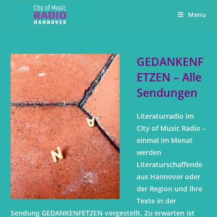
Menu
GEDANKENF
ETZEN – Alle
Sendungen
Literaturradio im
City of Music Radio –
einmal im Monat
werden
Literaturschaffende
aus Hannover oder
der Region und ihre
Texte in der
Sendung GEDANKENFETZEN vorgestellt. Zu erwarten ist